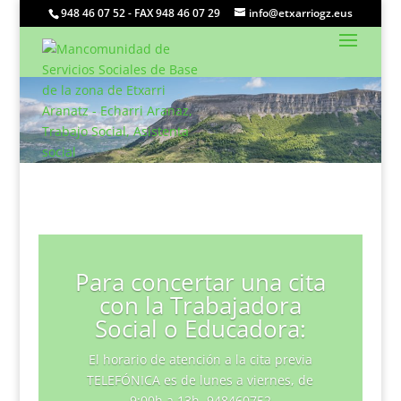
948 46 07 52 - FAX 948 46 07 29
info@etxarriogz.eus
Para concertar una cita
con la Trabajadora
Social o Educadora:
El horario de atención a la cita previa
TELEFÓNICA es de lunes a viernes, de
9:00h a 13h. 948460752