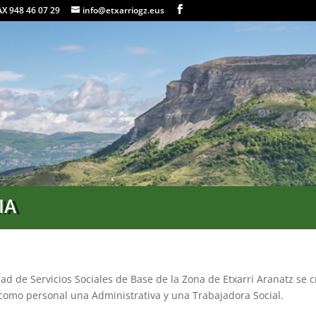
FAX 948 46 07 29
info@etxarriogz.eus
IA
 de Servicios Sociales de Base de la Zona de Etxarri Aranatz se c
como personal una Administrativa y una Trabajadora Social.