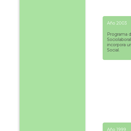
Año 2003
Programa d
Sociolaboral
incorpora u
Social.
Año 1999