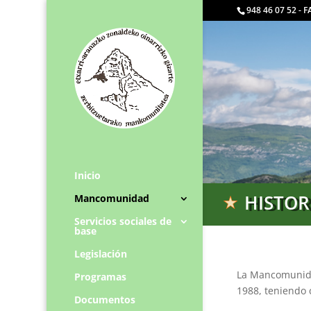
948 46 07 52 - 
Inicio
HISTOR
Mancomunidad
Servicios sociales de
base
Legislación
La Mancomunidad
Programas
1988, teniendo 
Documentos