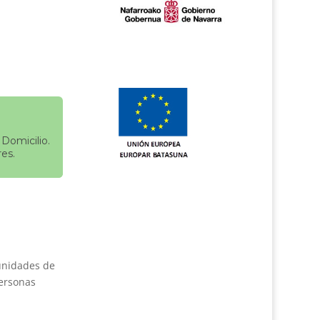
Domicilio.
es.
unidades de
Personas