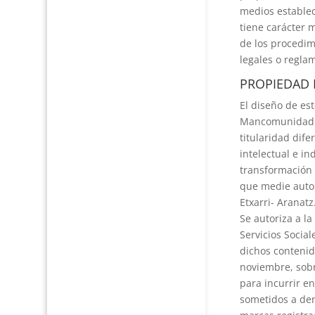
medios estableci
tiene carácter 
de los procedim
legales o regla
PROPIEDAD 
El diseño de est
Mancomunidad de
titularidad dif
intelectual e in
transformación 
que medie autor
Etxarri- Aranatz
Se autoriza a l
Servicios Socia
dichos contenid
noviembre, sobr
para incurrir en
sometidos a der