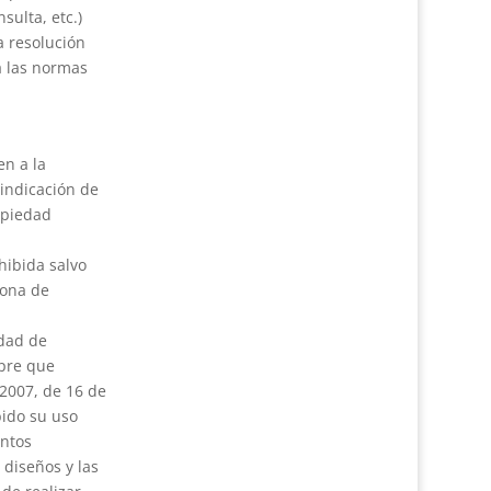
sulta, etc.)
a resolución
a las normas
en a la
 indicación de
opiedad
hibida salvo
Zona de
idad de
mpre que
/2007, de 16 de
bido su uso
entos
 diseños y las