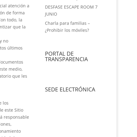
cial atención a
DESFASE ESCAPE ROOM 7
ción de forma
JUNIO
on todo, la
Charla para familias –
ntizar que la
¿Prohibir los móviles?
 y no
tos últimos
PORTAL DE
TRANSPARENCIA
e documentos
este medio,
atorio que les
SEDE ELECTRÓNICA
e los
e este Sitio
rá responsable
iones,
cionamiento