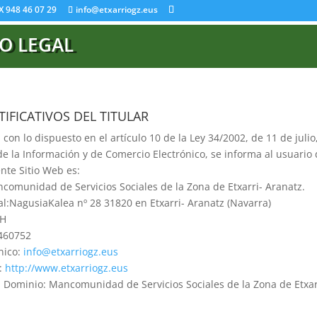
AX 948 46 07 29
info@etxarriogz.eus
SO LEGAL
IFICATIVOS DEL TITULAR
on lo dispuesto en el artículo 10 de la Ley 34/2002, de 11 de julio
de la Información y de Comercio Electrónico, se informa al usuario 
ente Sitio Web es:
ncomunidad de Servicios Sociales de la Zona de Etxarri- Aranatz.
tal:NagusiaKalea nº 28 31820 en Etxarri- Aranatz (Navarra)
7H
 460752
ónico:
info@etxarriogz.eus
b:
http://www.etxarriogz.eus
el Dominio: Mancomunidad de Servicios Sociales de la Zona de Etxar