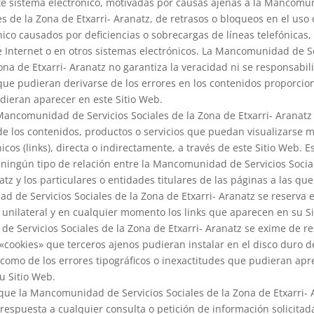
te sistema electrónico, motivadas por causas ajenas a la Mancom
es de la Zona de Etxarri- Aranatz, de retrasos o bloqueos en el uso
nico causados por deficiencias o sobrecargas de líneas telefónicas
e Internet o en otros sistemas electrónicos. La Mancomunidad de S
ona de Etxarri- Aranatz no garantiza la veracidad ni se responsabil
ue pudieran derivarse de los errores en los contenidos proporcio
dieran aparecer en este Sitio Web.
Mancomunidad de Servicios Sociales de la Zona de Etxarri- Aranat
de los contenidos, productos o servicios que puedan visualizarse 
icos (links), directa o indirectamente, a través de este Sitio Web. E
ningún tipo de relación entre la Mancomunidad de Servicios Socia
atz y los particulares o entidades titulares de las páginas a las qu
 de Servicios Sociales de la Zona de Etxarri- Aranatz se reserva 
 unilateral y en cualquier momento los links que aparecen en su Si
 Servicios Sociales de la Zona de Etxarri- Aranatz se exime de r
 «cookies» que terceros ajenos pudieran instalar en el disco duro 
í como de los errores tipográficos o inexactitudes que pudieran apr
u Sitio Web.
que la Mancomunidad de Servicios Sociales de la Zona de Etxarri- 
respuesta a cualquier consulta o petición de información solicitad