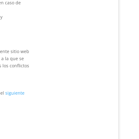
 en caso de
 y
sente sitio web
 a la que se
los conflictos
 el
siguiente