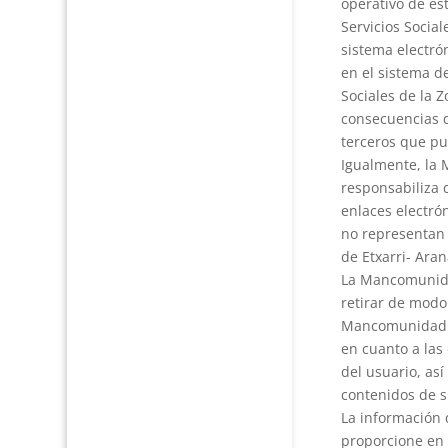
operativo de es
Servicios Social
sistema electró
en el sistema d
Sociales de la Z
consecuencias q
terceros que pu
Igualmente, la 
responsabiliza 
enlaces electrón
no representan 
de Etxarri- Aran
La Mancomunidad
retirar de modo
Mancomunidad de
en cuanto a las
del usuario, as
contenidos de s
La información 
proporcione en 