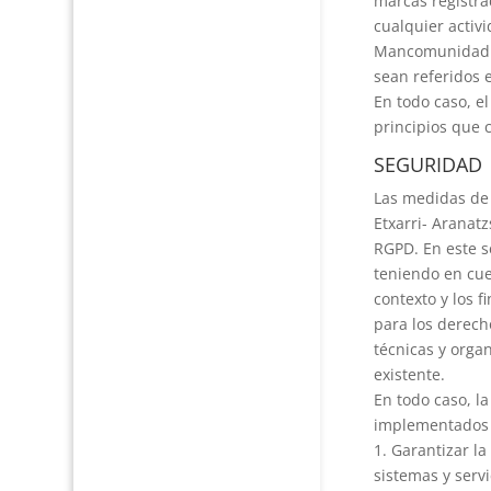
marcas registra
cualquier activi
Mancomunidad de
sean referidos e
En todo caso, el
principios que 
SEGURIDAD
Las medidas de
Etxarri- Aranat
RGPD. En este s
teniendo en cuen
contexto y los f
para los derecho
técnicas y orga
existente.
En todo caso, l
implementados 
1. Garantizar la
sistemas y serv