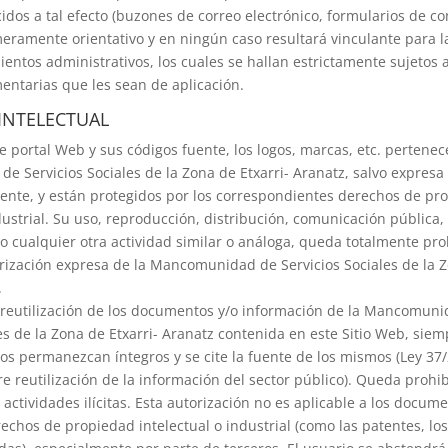
dos a tal efecto (buzones de correo electrónico, formularios de con
meramente orientativo y en ningún caso resultará vinculante para l
ientos administrativos, los cuales se hallan estrictamente sujetos 
mentarias que les sean de aplicación.
INTELECTUAL
e portal Web y sus códigos fuente, los logos, marcas, etc. pertenec
 Servicios Sociales de la Zona de Etxarri- Aranatz, salvo expresa
erente, y están protegidos por los correspondientes derechos de pr
dustrial. Su uso, reproducción, distribución, comunicación pública,
o cualquier otra actividad similar o análoga, queda totalmente pro
ización expresa de la Mancomunidad de Servicios Sociales de la 
.
a reutilización de los documentos y/o información de la Mancomun
les de la Zona de Etxarri- Aranatz contenida en este Sitio Web, sie
os permanezcan íntegros y se cite la fuente de los mismos (Ley 37
e reutilización de la información del sector público). Queda prohi
 actividades ilícitas. Esta autorización no es aplicable a los docum
echos de propiedad intelectual o industrial (como las patentes, los