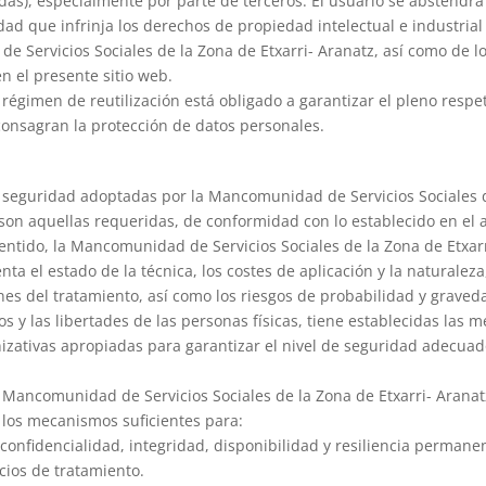
das), especialmente por parte de terceros. El usuario se abstendrá
dad que infrinja los derechos de propiedad intelectual e industrial
 Servicios Sociales de la Zona de Etxarri- Aranatz, así como de l
n el presente sitio web.
 régimen de reutilización está obligado a garantizar el pleno respe
consagran la protección de datos personales.
 seguridad adoptadas por la Mancomunidad de Servicios Sociales 
zson aquellas requeridas, de conformidad con lo establecido en el a
entido, la Mancomunidad de Servicios Sociales de la Zona de Etxarr
ta el estado de la técnica, los costes de aplicación y la naturaleza,
ines del tratamiento, así como los riesgos de probabilidad y graved
s y las libertades de las personas físicas, tiene establecidas las 
nizativas apropiadas para garantizar el nivel de seguridad adecuad
a Mancomunidad de Servicios Sociales de la Zona de Etxarri- Aranat
los mecanismos suficientes para:
 confidencialidad, integridad, disponibilidad y resiliencia permane
icios de tratamiento.