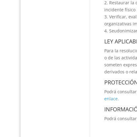
2. Restaurar la
incidente físico
3. Verificar, ev
organizativas i
4. Seudonimizar 
LEY APLICAB
Para la resoluc
o de las activid
someten expresa
derivados o rel
PROTECCIÓN
Podrá consultar
enlace.
INFORMACIÓ
Podrá consultar