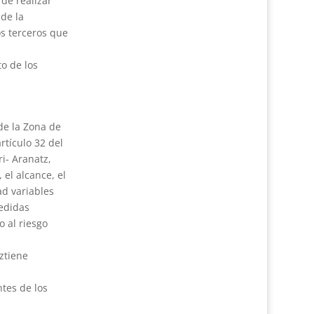
 de realizar
 de la
os terceros que
to de los
de la Zona de
rtículo 32 del
i- Aranatz,
 el alcance, el
ad variables
medidas
o al riesgo
ztiene
ntes de los