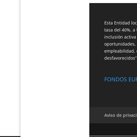
Esta Entidad lo
tasa del 40%, a 
inclusión activ
oportunidades, p
empleabilidad, e
desfavorecidos
FONDOS EU
Aviso de privac