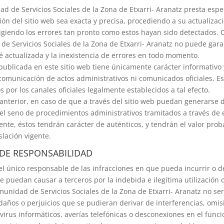
 de Servicios Sociales de la Zona de Etxarri- Aranatz presta espe
ión del sitio web sea exacta y precisa, procediendo a su actualiza
rigiendo los errores tan pronto como estos hayan sido detectados. C
 Servicios Sociales de la Zona de Etxarri- Aranatz no puede gara
é actualizada y la inexistencia de errores en todo momento.
publicada en este sitio web tiene únicamente carácter informativo
comunicación de actos administrativos ni comunicados oficiales. Es
s por los canales oficiales legalmente establecidos a tal efecto.
 anterior, en caso de que a través del sitio web puedan generars
 el seno de procedimientos administrativos tramitados a través de 
ente, éstos tendrán carácter de auténticos, y tendrán el valor prob
slación vigente.
 DE RESPONSABILIDAD
 el único responsable de las infracciones en que pueda incurrir o d
e puedan causar a terceros por la indebida e ilegítima utilización d
nidad de Servicios Sociales de la Zona de Etxarri- Aranatz no se
 daños o perjuicios que se pudieran derivar de interferencias, omis
 virus informáticos, averías telefónicas o desconexiones en el fun