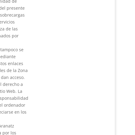
unidad de
 del presente
, sobrecargas
ervicios
iza de las
nados por
z tampoco se
mediante
stos enlaces
les de la Zona
e dan acceso.
el derecho a
tio Web. La
esponsabilidad
del ordenador
eciarse en los
Aranatz
a por los