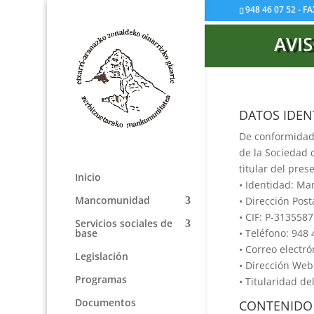
948 46 07 52 - F
AVI
DATOS IDENT
De conformidad c
de la Sociedad 
titular del pres
Inicio
• Identidad: Ma
Mancomunidad
• Dirección Pos
• CIF: P-313558
Servicios sociales de
base
• Teléfono: 948
• Correo electr
Legislación
• Dirección We
Programas
• Titularidad d
Documentos
CONTENIDO