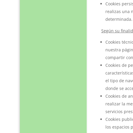
Cookies persi
realizas una 
determinada. 
Según su finali
Cookies técni
nuestra págin
compartir con
Cookies de pe
característic
el tipo de nav
donde se acced
Cookies de an
realizar la me
servicios pre
Cookies publi
los espacios 