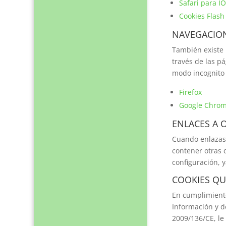
Safari para IO
Cookies Flash
NAVEGACIO
También existe 
través de las p
modo incognito 
Firefox
Google Chro
ENLACES A 
Cuando enlazas 
contener otras c
configuración, 
COOKIES QU
En cumplimiento 
Información y d
2009/136/CE, l