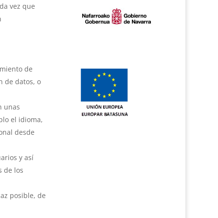
ada vez que
n
amiento de
n de datos, o
on unas
plo el idioma,
ional desde
arios y así
s de los
caz posible, de