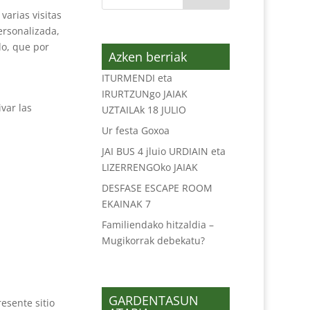
varias visitas
ersonalizada,
do, que por
Azken berriak
ITURMENDI eta
IRURTZUNgo JAIAK
var las
UZTAILAk 18 JULIO
Ur festa Goxoa
JAI BUS 4 jluio URDIAIN eta
LIZERRENGOko JAIAK
DESFASE ESCAPE ROOM
EKAINAK 7
Familiendako hitzaldia –
Mugikorrak debekatu?
GARDENTASUN
resente sitio