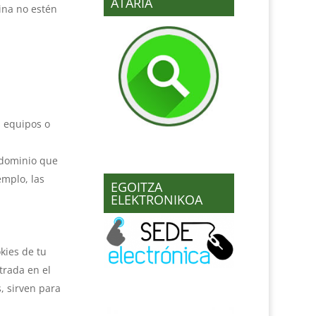
ATARIA
ina no estén
s equipos o
 dominio que
emplo, las
EGOITZA
ELEKTRONIKOA
kies de tu
trada en el
, sirven para