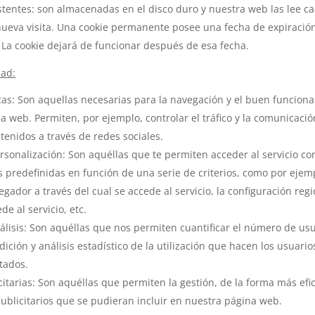
stentes: son almacenadas en el disco duro y nuestra web las lee c
nueva visita. Una cookie permanente posee una fecha de expiració
La cookie dejará de funcionar después de esa fecha.
dad:
cas: Son aquellas necesarias para la navegación y el buen funcion
a web. Permiten, por ejemplo, controlar el tráfico y la comunicació
tenidos a través de redes sociales.
rsonalización: Son aquéllas que te permiten acceder al servicio c
as predefinidas en función de una serie de criterios, como por ejem
egador a través del cual se accede al servicio, la configuración reg
e al servicio, etc.
álisis: Son aquéllas que nos permiten cuantificar el número de usu
dición y análisis estadístico de la utilización que hacen los usuario
stados.
citarias: Son aquéllas que permiten la gestión, de la forma más efi
publicitarios que se pudieran incluir en nuestra página web.