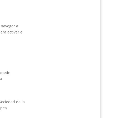
e navegar a
ara activar el
 puede
la
 Sociedad de la
opea