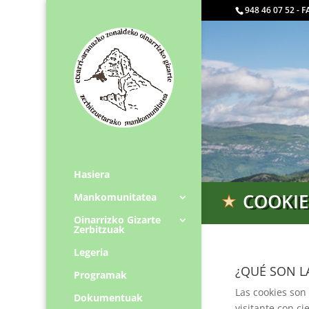
948 46 07 52 - 
Hasiera
COOKIE
Mankomunitatea
Oinarrizko Gizarte
Zerbitzuak
Legeria
¿QUÉ SON L
Programak
Las cookies son
Dokumentuak
visitante con ci