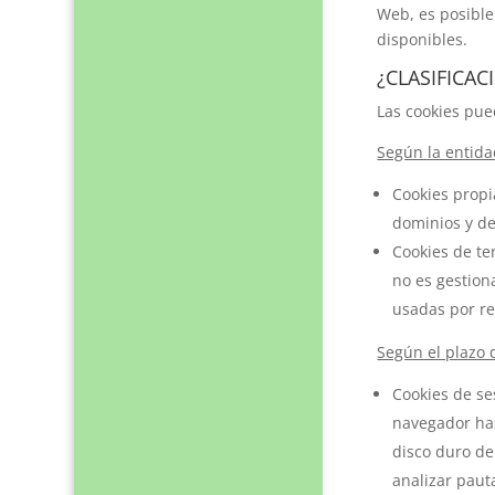
Web, es posible
disponibles.
¿CLASIFICAC
Las cookies pued
Según la entida
Cookies propi
dominios y de
Cookies de te
no es gestion
usadas por re
Según el plazo
Cookies de se
navegador ha
disco duro de
analizar pauta