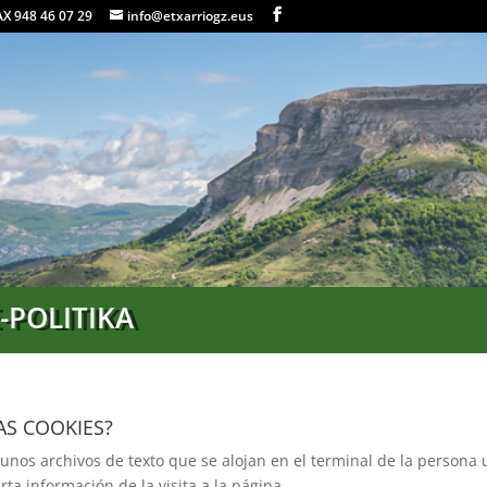
FAX 948 46 07 29
info@etxarriogz.eus
-POLITIKA
AS COOKIES?
 unos archivos de texto que se alojan en el terminal de la persona 
erta información de la visita a la página.