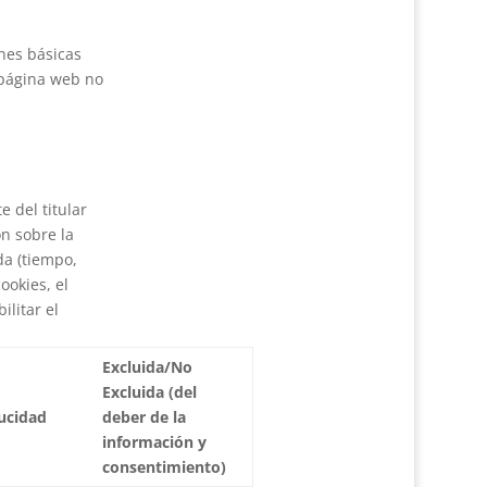
nes básicas
 página web no
e del titular
ón sobre la
da (tiempo,
ookies, el
ilitar el
Excluida/No
Excluida (del
ucidad
deber de la
información y
consentimiento)