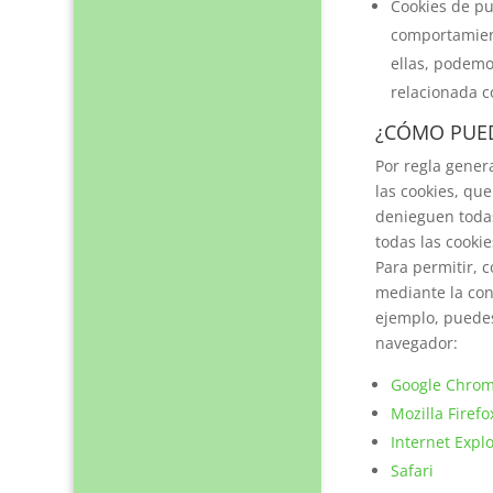
Cookies de pu
comportamient
ellas, podemo
relacionada c
¿CÓMO PUED
Por regla gener
las cookies, qu
denieguen todas
todas las cooki
Para permitir, 
mediante la con
ejemplo, puede
navegador:
Google Chro
Mozilla Firefo
Internet Expl
Safari