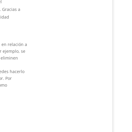
l
. Gracias a
cidad
 en relación a
r ejemplo, se
 eliminen
uedes hacerlo
r. Por
como