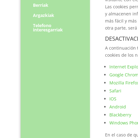
Berriak
Las cookies per
y almacenen inf
Argazkiak
más fácil y más
Telefono
otra parte, ser
interesgarriak
DESACTIVAC
A continuación 
cookies de los 
Internet Expl
Google Chro
Mozilla Firefo
Safari
IOS
Android
Blackberry
Windows Pho
En el caso de qu