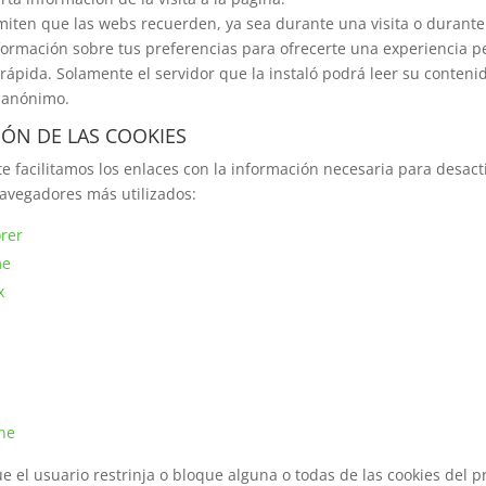
miten que las webs recuerden, ya sea durante una visita o durante 
ormación sobre tus preferencias para ofrecerte una experiencia p
 rápida. Solamente el servidor que la instaló podrá leer su conteni
á anónimo.
IÓN DE LAS COOKIES
te facilitamos los enlaces con la información necesaria para desacti
navegadores más utilizados:
orer
me
x
ne
e el usuario restrinja o bloque alguna o todas de las cookies del p