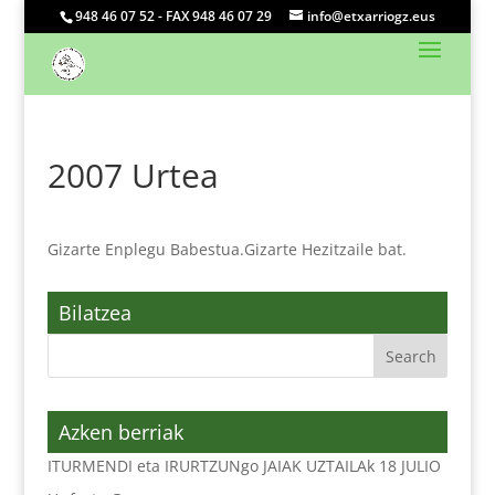
948 46 07 52 - FAX 948 46 07 29
info@etxarriogz.eus
2007 Urtea
Gizarte Enplegu Babestua.Gizarte Hezitzaile bat.
Bilatzea
Azken berriak
ITURMENDI eta IRURTZUNgo JAIAK UZTAILAk 18 JULIO