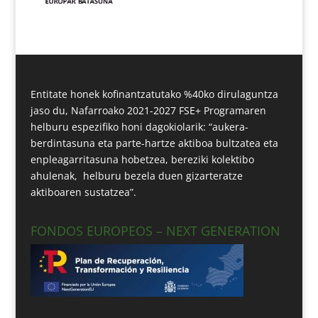
Entitate honek kofinantzatutako %40ko dirulaguntza
jaso du, Nafarroako 2021-2027 FSE+ Programaren
helburu espezifiko honi dagokiolarik: “aukera-
berdintasuna eta parte-hartze aktiboa bultzatea eta
enpleagarritasuna hobetzea, bereziki kolektibo
ahulenak, helburu bezela duen gizarteratze
aktiboaren sustatzea”.
FONDOS EUROPEOS – NEXT GENERATION