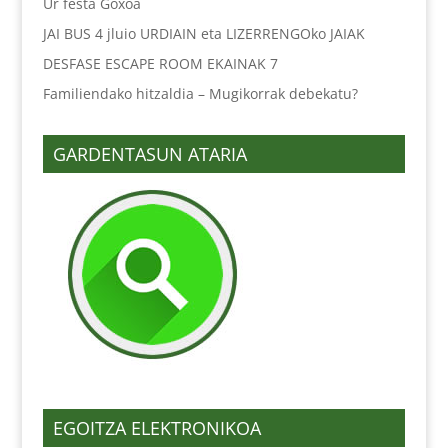
Ur festa Goxoa
JAI BUS 4 jluio URDIAIN eta LIZERRENGOko JAIAK
DESFASE ESCAPE ROOM EKAINAK 7
Familiendako hitzaldia – Mugikorrak debekatu?
GARDENTASUN ATARIA
EGOITZA ELEKTRONIKOA