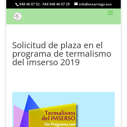
948 46 07 52 - FAX 948 46 07 29
info@etxarriogz.eus
Solicitud de plaza en el
programa de termalismo
del imserso 2019